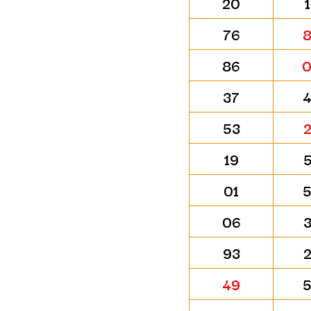
20
76
86
37
53
19
01
06
93
49