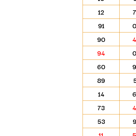
12
91
90
94
60
89
14
73
53
11