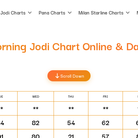
Jodi Charts
Pana Charts
Milan Starline Charts
rning Jodi Chart Online & Dai
Scroll Down
UE
WED
THU
FRI
**
**
**
**
84
82
54
62
91
80
21
57