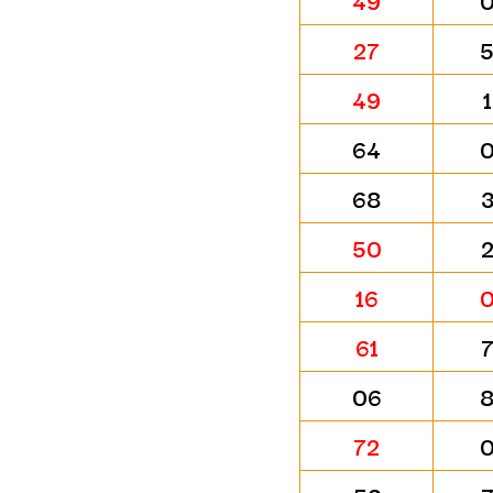
49
27
49
64
68
50
16
61
06
72