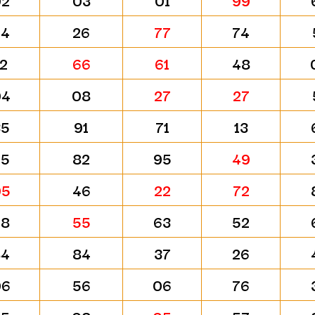
02
03
01
99
54
26
77
74
12
66
61
48
04
08
27
27
35
91
71
13
25
82
95
49
05
46
22
72
78
55
63
52
84
84
37
26
06
56
06
76