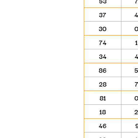
53
37
30
74
34
86
28
81
18
46